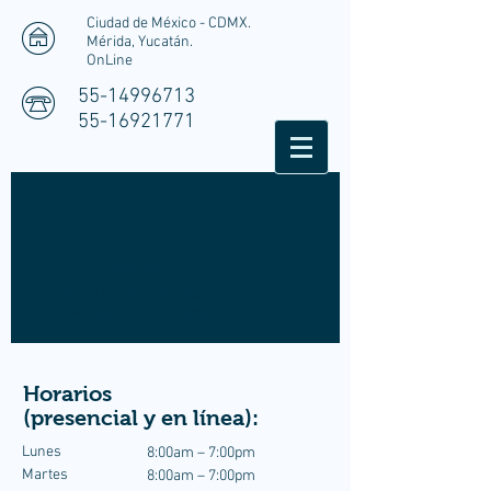
Ciudad de México - CDMX.
Mérida, Yucatán.
OnLine
55-14996713
55-16921771
TERAPIA
PSICOLOGICA
Indiviual y de Pareja
Horarios
(presencial y en línea):
Lunes
8:00am – 7:00pm
Martes
8:00am – 7:00pm