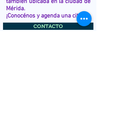
también ubicada en la ciudad de
Mérida.
¡Conocénos y agenda una cita!
CONTACTO
¿Tiene alguna
pregunta con
respecto a algún
tratamiento?
¡No dude en
contactarnos! Estamos